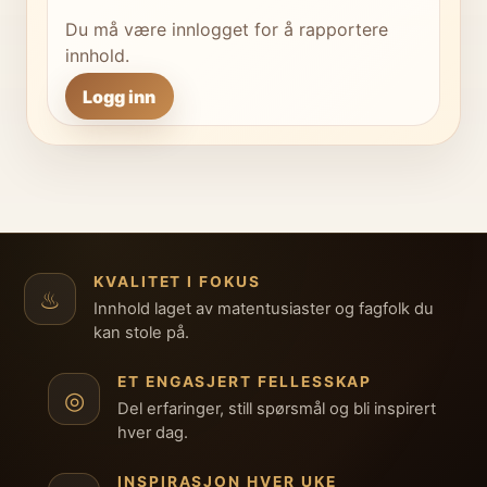
Du må være innlogget for å rapportere
innhold.
Logg inn
KVALITET I FOKUS
♨
Innhold laget av matentusiaster og fagfolk du
kan stole på.
ET ENGASJERT FELLESSKAP
◎
Del erfaringer, still spørsmål og bli inspirert
hver dag.
INSPIRASJON HVER UKE