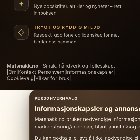
✦
Nye oppskrifter, artikler og nyheter – rett i
innboksen.
TRYGT OG RYDDIG MILJØ
◇
Respekt, god tone og lidenskap for mat
binder oss sammen.
Matsnakk.no
· Smak, håndverk og fellesskap.
|
Om
|
Kontakt
|
Personvern
|
Informasjonskapsler
|
Cookievalg
|
Vilkår for bruk
|
PERSONVERNVALG
Informasjonskapsler og annons
Matsnakk.no bruker nødvendige informasjonsk
markedsføring/annonser, blant annet Googl
Du kan godta alle, avslå ikke-nødvendige elle