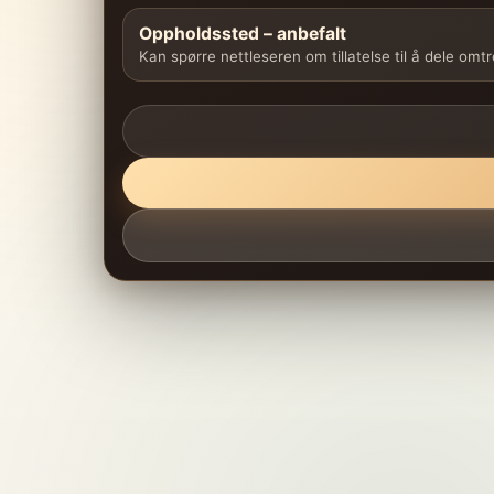
Oppholdssted – anbefalt
Kan spørre nettleseren om tillatelse til å dele omt