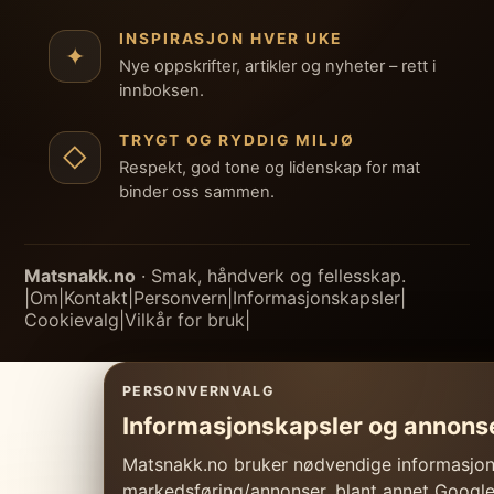
INSPIRASJON HVER UKE
✦
Nye oppskrifter, artikler og nyheter – rett i
innboksen.
TRYGT OG RYDDIG MILJØ
◇
Respekt, god tone og lidenskap for mat
binder oss sammen.
Matsnakk.no
· Smak, håndverk og fellesskap.
|
Om
|
Kontakt
|
Personvern
|
Informasjonskapsler
|
Cookievalg
|
Vilkår for bruk
|
PERSONVERNVALG
Informasjonskapsler og annons
Matsnakk.no bruker nødvendige informasjonsk
markedsføring/annonser, blant annet Googl