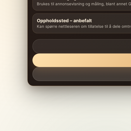
Brukes til annonsevisning og måling, blant annet
Oppholdssted – anbefalt
Kan spørre nettleseren om tillatelse til å dele omt