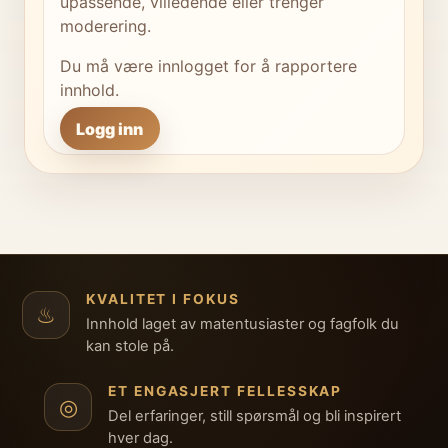
upassende, villedende eller trenger
moderering.
Du må være innlogget for å rapportere
innhold.
Logg inn
KVALITET I FOKUS
♨
Innhold laget av matentusiaster og fagfolk du
kan stole på.
ET ENGASJERT FELLESSKAP
◎
Del erfaringer, still spørsmål og bli inspirert
hver dag.