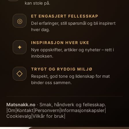
kan stole på.
ET ENGASJERT FELLESSKAP
◎
Del erfaringer, still spørsmål og bli inspirert
hver dag.
INSPIRASJON HVER UKE
✦
Nye oppskrifter, artikler og nyheter – rett i
innboksen.
TRYGT OG RYDDIG MILJØ
◇
Respekt, god tone og lidenskap for mat
binder oss sammen.
Matsnakk.no
· Smak, håndverk og fellesskap.
|
Om
|
Kontakt
|
Personvern
|
Informasjonskapsler
|
Cookievalg
|
Vilkår for bruk
|