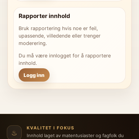
Rapporter innhold
Bruk rapportering hvis noe er feil,
upassende, villedende eller trenger
moderering.
Du må være innlogget for å rapportere
innhold.
Logg inn
KVALITET I FOKUS
♨
Innhold laget av matentusiaster og fagfolk du