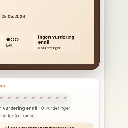
: 25.05.2026
Ingen vurdering
●○○
ennå
Lett
0 vurderinger
ING
★
★
★
★
★
★
★
★
★
n vurdering ennå
·
0 vurderinger
inn for å gi rating.