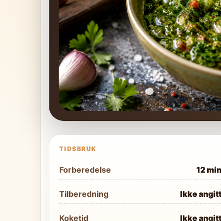
TIDSBRUK
Forberedelse
12 mi
Tilberedning
Ikke angit
Koketid
Ikke angit