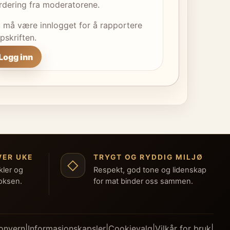
rdering fra moderatorene.
 må være innlogget for å rapportere
pskriften.
Logg inn
VER UKE
TRYGT OG RYDDIG MILJØ
◇
kler og
Respekt, god tone og lidenskap
boksen.
for mat binder oss sammen.
onvern
|
Informasjonskapsler
|
Cookievalg
|
Vilkår for bruk
|