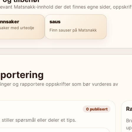
evant Matsnakk-innhold der det finnes egne sider, oppskrifte
ønnsaker
saus
saker med urteolje
Finn sauser på Matsnakk
portering
ringer og rapportere oppskrifter som bør vurderes av
Ra
0 publisert
tiller spørsmål eller deler et tips.
Br
up