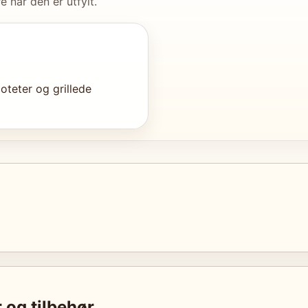
e når den er utfylt.
poteter og grillede
 og tilbehør