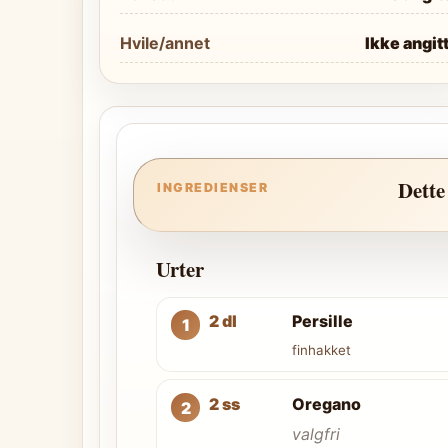
Hvile/annet
Ikke angit
Dette
INGREDIENSER
Urter
2 dl
Persille
finhakket
2 ss
Oregano
valgfri