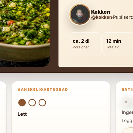
Kokken
@kokken
·
Publisert
ca. 2 dl
12 min
Porsjoner
Total tid
VANSKELIGHETSGRAD
RAT
●○○
★
n
Inge
Lett
t
Logg 
t