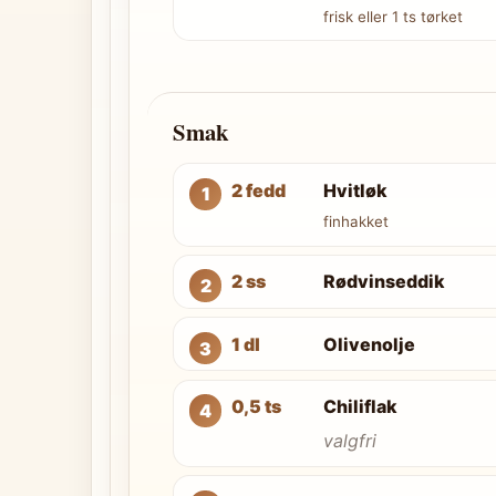
frisk eller 1 ts tørket
Smak
2 fedd
Hvitløk
finhakket
2 ss
Rødvinseddik
1 dl
Olivenolje
0,5 ts
Chiliflak
valgfri