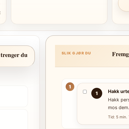
t
Fremg
 trenger du
SLIK GJØR DU
Hakk urt
1
Hakk pers
mos dem
Tid: 5 min.