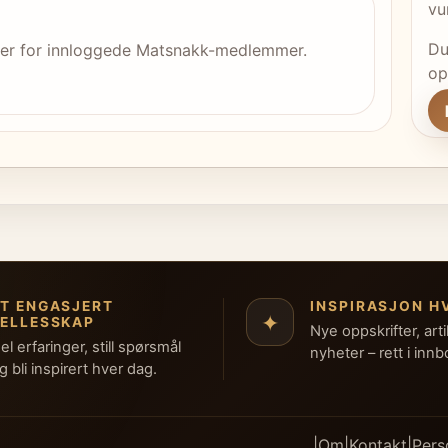
vu
Du
 er for innloggede Matsnakk-medlemmer.
op
ET ENGASJERT
INSPIRASJON H
✦
FELLESSKAP
Nye oppskrifter, arti
el erfaringer, still spørsmål
nyheter – rett i inn
g bli inspirert hver dag.
|
Om
|
Kontakt
|
Pers