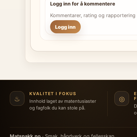
Logg inn for å kommentere
Kommentarer, rating og rapportering
Logg inn
KVALITET I FOKUS
♨
◎
Innhold laget av matentusiaster
D
og fagfolk du kan stole på.
o
Matsnakk.no
· Smak, håndverk og fellesskap.