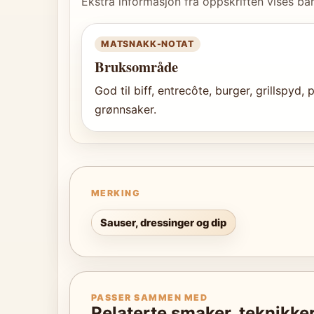
Ekstra informasjon fra oppskriften vises bar
MATSNAKK-NOTAT
Bruksområde
God til biff, entrecôte, burger, grillspyd, 
grønnsaker.
MERKING
Sauser, dressinger og dip
PASSER SAMMEN MED
Relaterte smaker, teknikker