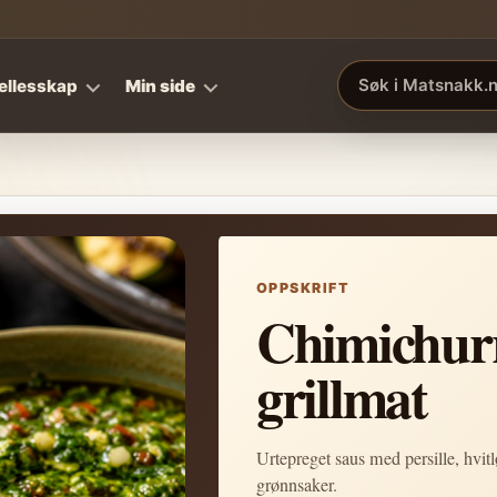
ellesskap
Min side
Søk i Matsnakk.no
OPPSKRIFT
Chimichurri
grillmat
Urtepreget saus med persille, hvitlø
grønnsaker.