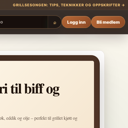
GRILLSESONGEN: TIPS, TEKNIKKER OG OPPSKRIFTER →
Logg inn
Bli medlem
⌕
 til biff og
k, eddik og olje – perfekt til grillet kjøtt og