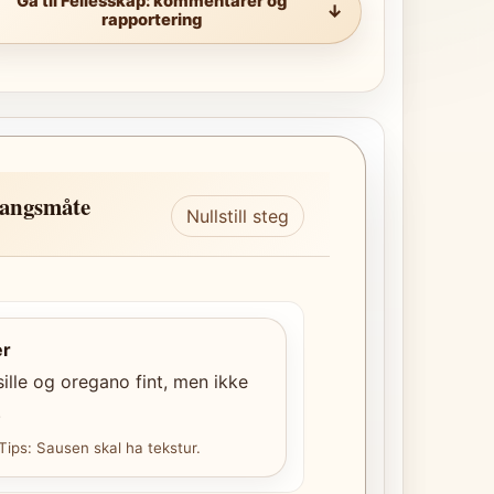
Gå til Fellesskap: kommentarer og
rapportering
angsmåte
Nullstill steg
er
ille og oregano fint, men ikke
.
 Tips: Sausen skal ha tekstur.