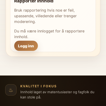
Rapporter innhold
Bruk rapportering hvis noe er feil,
upassende, villedende eller trenger
moderering.
Du må være innlogget for å rapportere
innhold.
Logg inn
KVALITET I FOKUS
♨
Innhold laget av matentusiaster og fagfolk du
kan stole på.