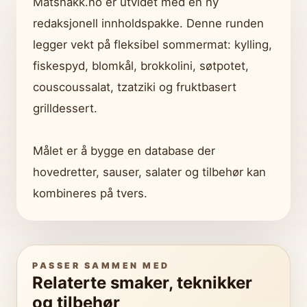
Matsnakk.no er utvidet med en ny
redaksjonell innholdspakke. Denne runden
legger vekt på fleksibel sommermat: kylling,
fiskespyd, blomkål, brokkolini, søtpotet,
couscoussalat, tzatziki og fruktbasert
grilldessert.
Målet er å bygge en database der
hovedretter, sauser, salater og tilbehør kan
kombineres på tvers.
PASSER SAMMEN MED
Relaterte smaker, teknikker
og tilbehør