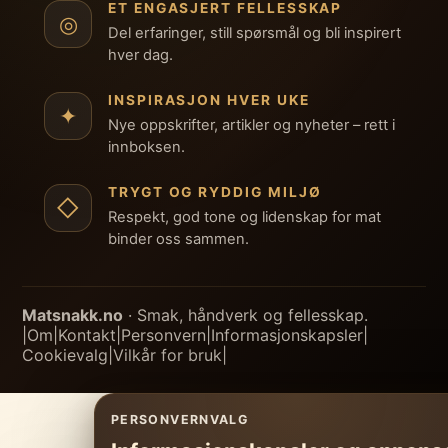
ET ENGASJERT FELLESSKAP
◎
Del erfaringer, still spørsmål og bli inspirert
hver dag.
INSPIRASJON HVER UKE
✦
Nye oppskrifter, artikler og nyheter – rett i
innboksen.
TRYGT OG RYDDIG MILJØ
◇
Respekt, god tone og lidenskap for mat
binder oss sammen.
Matsnakk.no
· Smak, håndverk og fellesskap.
|
Om
|
Kontakt
|
Personvern
|
Informasjonskapsler
|
Cookievalg
|
Vilkår for bruk
|
PERSONVERNVALG