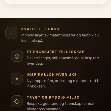
KVALITET I FOKUS
♨
Innhold laget av matentusiaster og fagfolk du
kan stole på.
ET ENGASJERT FELLESSKAP
◎
Del erfaringer, still spørsmål og bli inspirert
hver dag.
INSPIRASJON HVER UKE
✦
Nye oppskrifter, artikler og nyheter – rett i
innboksen.
TRYGT OG RYDDIG MILJØ
◇
Respekt, god tone og lidenskap for mat
binder oss sammen.