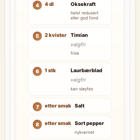
4 dl
Oksekraft
helst redusert
eller god fond
2 kvister
Timian
valgfri
frisk
1 stk
Laurbærblad
valgfri
kan sløyfes
etter smak
Salt
etter smak
Sort pepper
nykvernet