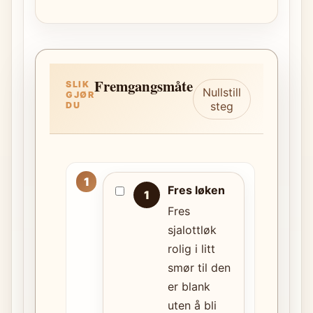
Fremgangsmåte
SLIK
Nullstill
GJØR
steg
DU
Fres løken
1
Fres
sjalottløk
rolig i litt
smør til den
er blank
uten å bli