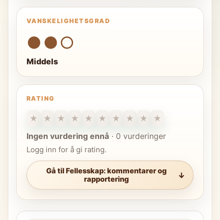
VANSKELIGHETSGRAD
●●○
Middels
RATING
★
★
★
★
★
★
★
★
★
★
Ingen vurdering ennå
·
0 vurderinger
Logg inn for å gi rating.
Gå til Fellesskap: kommentarer og
rapportering