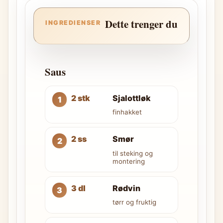
Dette trenger du
INGREDIENSER
Saus
2 stk
Sjalottløk
finhakket
2 ss
Smør
til steking og
montering
3 dl
Rødvin
tørr og fruktig