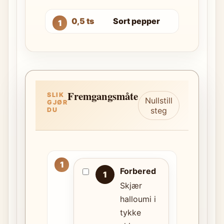
0,5 ts
Sort pepper
Fremgangsmåte
SLIK
Nullstill
GJØR
steg
DU
Forbered
1
Skjær
halloumi i
tykke