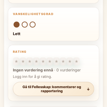
VANSKELIGHETSGRAD
●○○
Lett
RATING
★
★
★
★
★
★
★
★
★
★
Ingen vurdering ennå
·
0 vurderinger
Logg inn for å gi rating.
Gå til Fellesskap: kommentarer og
rapportering