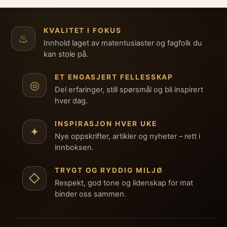
KVALITET I FOKUS
♨
Innhold laget av matentusiaster og fagfolk du
kan stole på.
ET ENGASJERT FELLESSKAP
◎
Del erfaringer, still spørsmål og bli inspirert
hver dag.
INSPIRASJON HVER UKE
✦
Nye oppskrifter, artikler og nyheter – rett i
innboksen.
TRYGT OG RYDDIG MILJØ
◇
Respekt, god tone og lidenskap for mat
binder oss sammen.