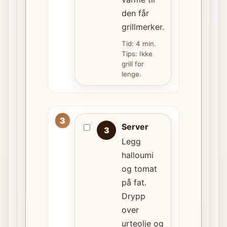
den får
grillmerker.
Tid: 4 min.
Tips: Ikke
grill for
lenge.
Server
3
Legg
halloumi
og tomat
på fat.
Drypp
over
urteolje og