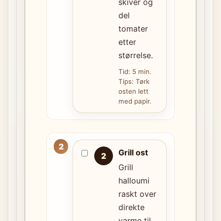
skiver og
del
tomater
etter
størrelse.
Tid: 5 min.
Tips: Tørk
osten lett
med papir.
Grill ost
2
Grill
halloumi
raskt over
direkte
varme til