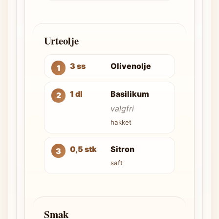
Urteolje
3 ss
Olivenolje
1 dl
Basilikum
valgfri
hakket
0,5 stk
Sitron
saft
Smak