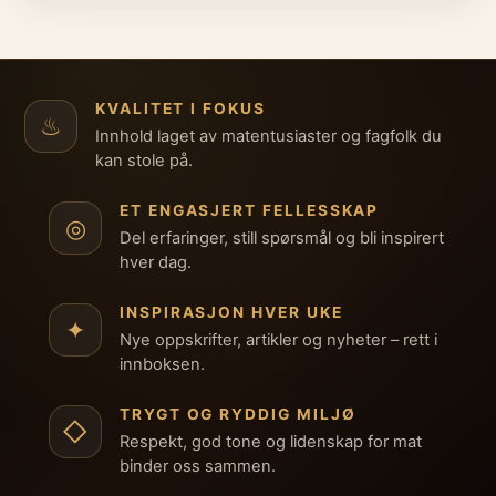
KVALITET I FOKUS
♨
Innhold laget av matentusiaster og fagfolk du
kan stole på.
ET ENGASJERT FELLESSKAP
◎
Del erfaringer, still spørsmål og bli inspirert
hver dag.
INSPIRASJON HVER UKE
✦
Nye oppskrifter, artikler og nyheter – rett i
innboksen.
TRYGT OG RYDDIG MILJØ
◇
Respekt, god tone og lidenskap for mat
binder oss sammen.