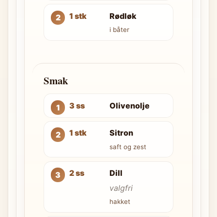
1 stk
Rødløk
i båter
Smak
3 ss
Olivenolje
1 stk
Sitron
saft og zest
2 ss
Dill
valgfri
hakket