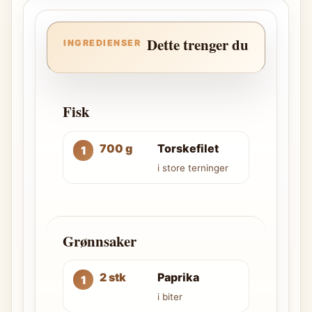
Dette trenger du
INGREDIENSER
Fisk
700 g
Torskefilet
i store terninger
Grønnsaker
2 stk
Paprika
i biter