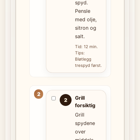
spyd.
Pensle
med olje,
sitron og
salt.
Tid: 12 min.
Tips:
Bløtlegg
trespyd først.
Grill
2
forsiktig
Grill
spydene
over
middels