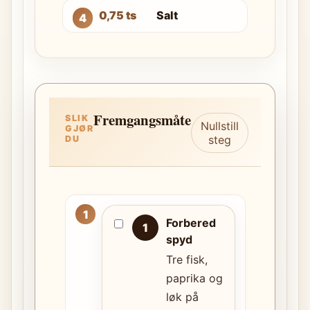
0,75 ts
Salt
Fremgangsmåte
SLIK
Nullstill
GJØR
steg
DU
Forbered
1
spyd
Tre fisk,
paprika og
løk på