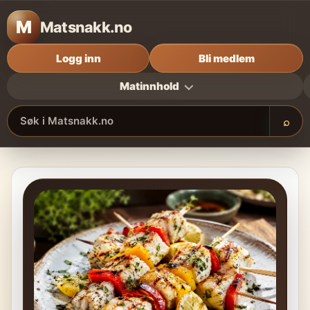
M
Matsnakk.no
Logg inn
Bli medlem
Matinnhold
⌕
Søk i Matsnakk.no