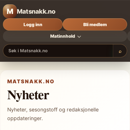
M
Matsnakk.no
Logg inn
Bli medlem
Matinnhold
⌕
Søk i Matsnakk.no
MATSNAKK.NO
Nyheter
Nyheter, sesongstoff og redaksjonelle
oppdateringer.