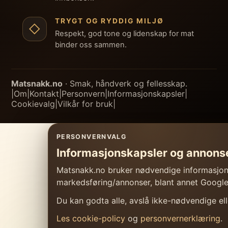
TRYGT OG RYDDIG MILJØ
◇
Respekt, god tone og lidenskap for mat
binder oss sammen.
Matsnakk.no
· Smak, håndverk og fellesskap.
|
Om
|
Kontakt
|
Personvern
|
Informasjonskapsler
|
Cookievalg
|
Vilkår for bruk
|
PERSONVERNVALG
Informasjonskapsler og annons
Matsnakk.no bruker nødvendige informasjonsk
markedsføring/annonser, blant annet Googl
Du kan godta alle, avslå ikke-nødvendige elle
Les cookie-policy
og
personvernerklæring
.