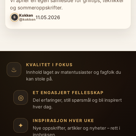
Vi åpner en egen samleside for grilltips, teknikker
og sommeroppskrifter.
Kokken
11.05.2026
@kokken
KVALITET I FOKUS
♨
Innhold laget av matentusiaster og fagfolk du
kan stole på.
ET ENGASJERT FELLESSKAP
◎
Del erfaringer, still spørsmål og bli inspirert
hver dag.
INSPIRASJON HVER UKE
✦
Nye oppskrifter, artikler og nyheter – rett i
innboksen.