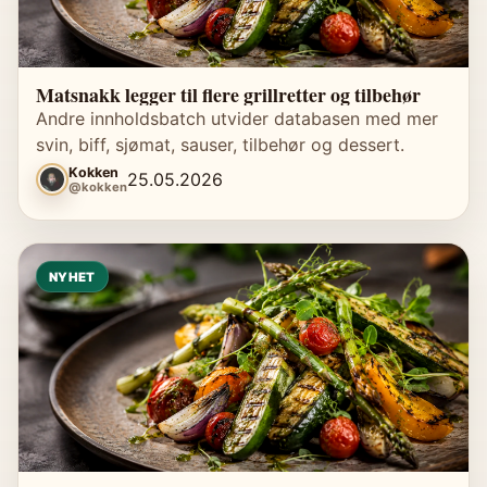
Matsnakk legger til flere grillretter og tilbehør
Andre innholdsbatch utvider databasen med mer
svin, biff, sjømat, sauser, tilbehør og dessert.
Kokken
25.05.2026
@kokken
NYHET