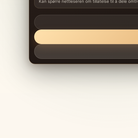
Kan spørre nettleseren om tillatelse til å dele omt