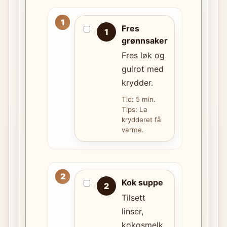
Fres
1
grønnsaker
Fres løk og
gulrot med
krydder.
Tid: 5 min.
Tips: La
krydderet få
varme.
Kok suppe
2
Tilsett
linser,
kokosmelk