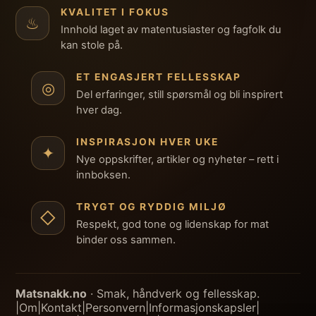
KVALITET I FOKUS
♨
Innhold laget av matentusiaster og fagfolk du
kan stole på.
ET ENGASJERT FELLESSKAP
◎
Del erfaringer, still spørsmål og bli inspirert
hver dag.
INSPIRASJON HVER UKE
✦
Nye oppskrifter, artikler og nyheter – rett i
innboksen.
TRYGT OG RYDDIG MILJØ
◇
Respekt, god tone og lidenskap for mat
binder oss sammen.
Matsnakk.no
· Smak, håndverk og fellesskap.
|
Om
|
Kontakt
|
Personvern
|
Informasjonskapsler
|