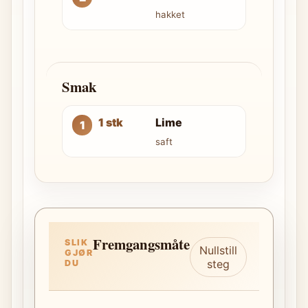
hakket
Smak
1 stk
Lime
saft
Fremgangsmåte
SLIK
Nullstill
GJØR
steg
DU