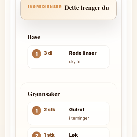
Dette trenger du
INGREDIENSER
Base
3 dl
Røde linser
skylte
Grønnsaker
2 stk
Gulrot
i terninger
1 stk
Løk