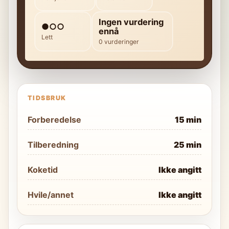
Ingen vurdering
●○○
ennå
Lett
0 vurderinger
TIDSBRUK
Forberedelse
15 min
Tilberedning
25 min
Koketid
Ikke angitt
Hvile/annet
Ikke angitt