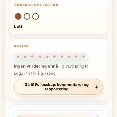
VANSKELIGHETSGRAD
●○○
Lett
RATING
★
★
★
★
★
★
★
★
★
★
Ingen vurdering ennå
·
0 vurderinger
Logg inn for å gi rating.
Gå til Fellesskap: kommentarer og
rapportering