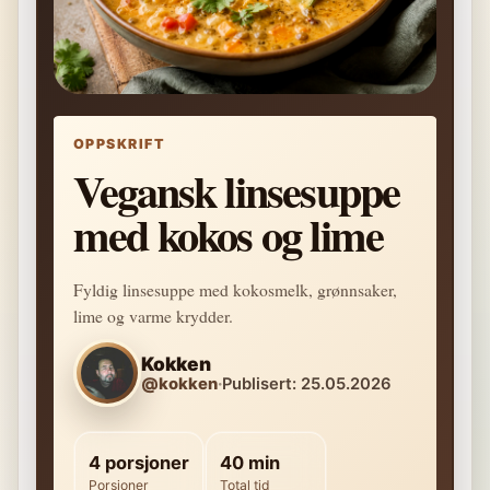
OPPSKRIFT
Vegansk linsesuppe
med kokos og lime
Fyldig linsesuppe med kokosmelk, grønnsaker,
lime og varme krydder.
Kokken
@kokken
·
Publisert: 25.05.2026
4 porsjoner
40 min
Porsjoner
Total tid