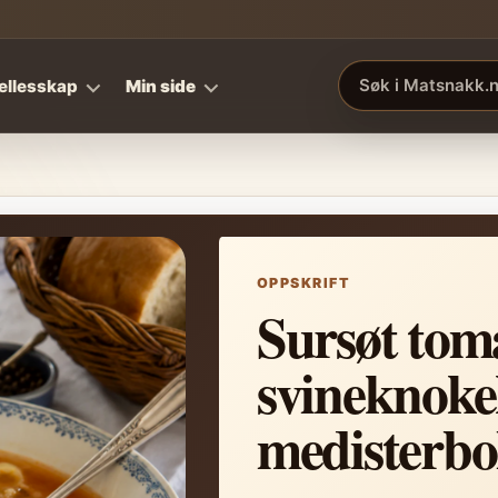
ellesskap
Min side
Søk i Matsnakk.no
OPPSKRIFT
Sursøt tom
svineknoke
medisterbo