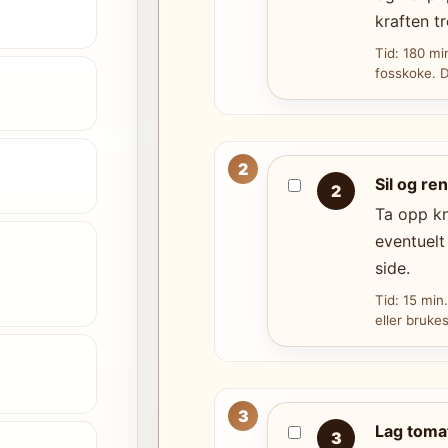
kraften tr
Tid: 180 min
fosskoke. D
Sil og re
2
Ta opp kn
eventuelt 
side.
Tid: 15 min
eller brukes
Lag toma
3