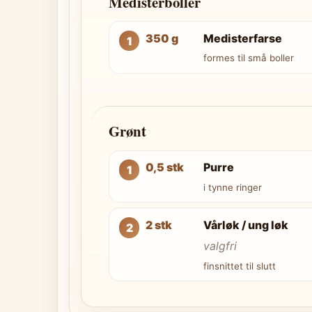
Medisterboller
350 g
Medisterfarse
formes til små boller
Grønt
0,5 stk
Purre
i tynne ringer
2 stk
Vårløk / ung løk
valgfri
finsnittet til slutt