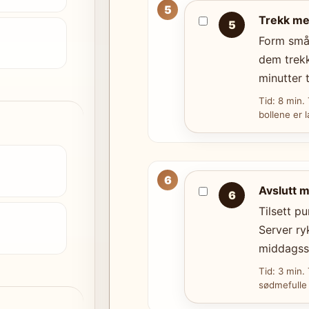
Trekk me
5
Form små 
dem trekk
minutter 
Tid: 8 min.
bollene er l
Avslutt 
6
Tilsett p
Server r
middagss
Tid: 3 min. 
sødmefulle