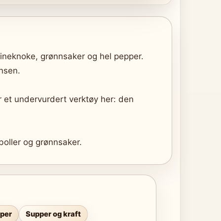
svineknoke, grønnsaker og hel pepper.
ansen.
r et undervurdert verktøy her: den
boller og grønnsaker.
per
Supper og kraft