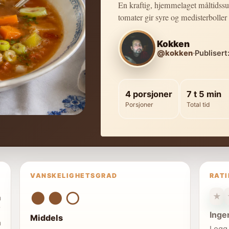
En kraftig, hjemmelaget måltidssu
tomater gir syre og medisterboller
Kokken
@kokken
·
Publisert
4 porsjoner
7 t 5 min
Porsjoner
Total tid
VANSKELIGHETSGRAD
RAT
●●○
★
n
Inge
Middels
n
Logg 