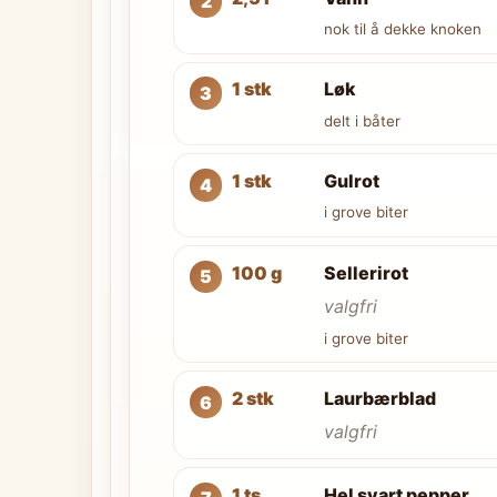
nok til å dekke knoken
1 stk
Løk
delt i båter
1 stk
Gulrot
i grove biter
100 g
Sellerirot
valgfri
i grove biter
2 stk
Laurbærblad
valgfri
1 ts
Hel svart pepper