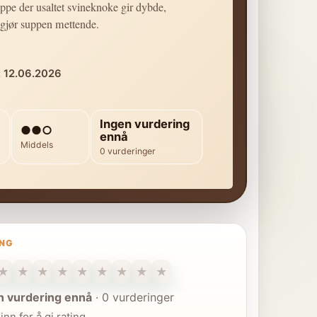
ppe der usaltet svineknoke gir dybde,
 gjør suppen mettende.
: 12.06.2026
Ingen vurdering
●●○
ennå
Middels
0 vurderinger
ING
★
★
★
★
★
★
★
★
★
n vurdering ennå
·
0 vurderinger
inn for å gi rating.