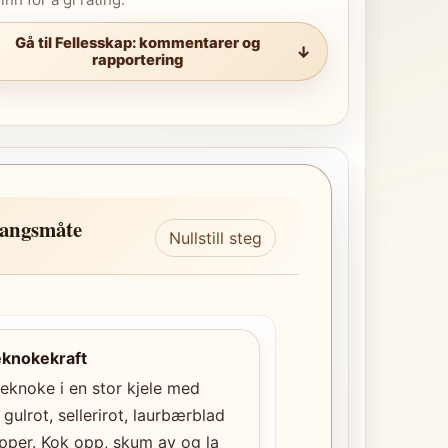
Gå til Fellesskap: kommentarer og
rapportering
angsmåte
Nullstill steg
eknokekraft
eknoke i en stor kjele med
 gulrot, sellerirot, laurbærblad
pper. Kok opp, skum av og la