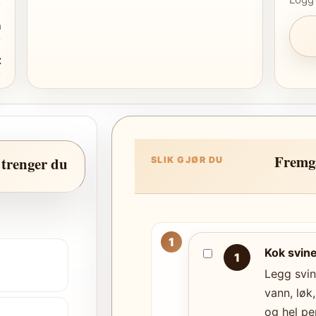
n
t
Fremg
 trenger du
SLIK GJØR DU
Kok svin
1
Legg svin
vann, løk,
og hel pe