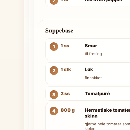
Suppebase
1 ss
Smør
til fresing
1 stk
Løk
finhakket
2 ss
Tomatpuré
800 g
Hermetiske tomater
skinn
gjerne hele tomater som
kjelen