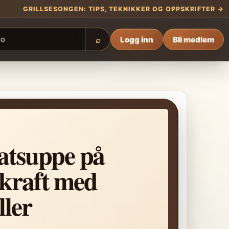
GRILLSESONGEN: TIPS, TEKNIKKER OG OPPSKRIFTER →
Logg inn
Bli medlem
⌕
atsuppe på
kraft med
ller