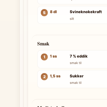
8 dl
Svineknokekraft
silt
Smak
1 ss
7 % eddik
smak til
1,5 ss
Sukker
smak til