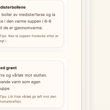
disterbollene
boller av medisterfarse og la
e i den varme suppen i 6–8
til de er gjennomvarme.
 Tips: Ikke la suppen fosskoke etter at
agt i.
med grønt
urre og vårløk mot slutten.
ykende varm som egen
uppe.
Tips: Litt frisk vårløk gir løft mot den
 tomatkraften.