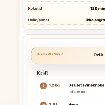
Koketid
180 mi
Hvile/annet
Ikke angit
Dette
INGREDIENSER
Kraft
1,2 kg
Usaltet svineknoke
hel eller delt
2,5 l
Vann