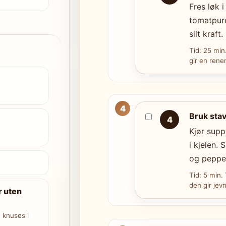
Fres løk i
tomatpuré
silt kraft
Tid: 25 min
gir en rene
Bruk sta
4
Kjør supp
i kjelen. 
og pepper
Tid: 5 min.
den gir jev
 uten
 knuses i