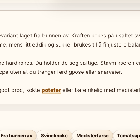
evariant laget fra bunnen av. Kraften kokes på usaltet 
e, mens litt eddik og sukker brukes til å finjustere bal
kke hardkokes. Da holder de seg saftige. Stavmikseren e
uppe uten at du trenger ferdigpose eller snarveier.
odt brød, kokte
poteter
eller bare rikelig med medister
Fra bunnen av
Svineknoke
Medisterfarse
Tomatsup