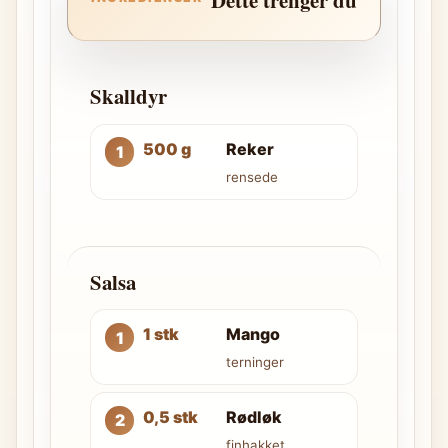
Skalldyr
500 g
Reker
rensede
Salsa
1 stk
Mango
terninger
0,5 stk
Rødløk
finhakket