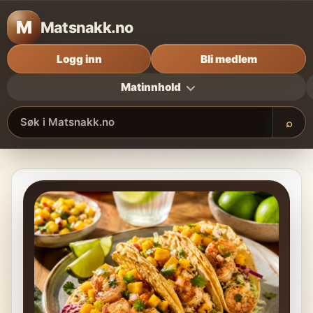
M
Matsnakk.no
Logg inn
Bli medlem
Matinnhold
⌕
Søk i Matsnakk.no