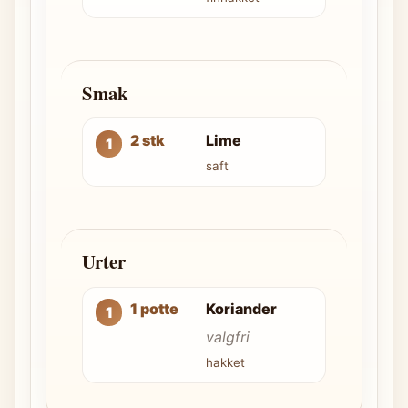
Smak
2 stk
Lime
saft
Urter
1 potte
Koriander
valgfri
hakket