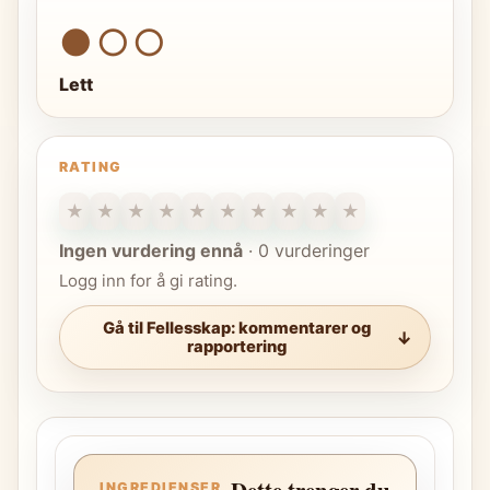
●○○
Lett
RATING
★
★
★
★
★
★
★
★
★
★
Ingen vurdering ennå
·
0 vurderinger
Logg inn for å gi rating.
Gå til Fellesskap: kommentarer og
rapportering
Dette trenger du
INGREDIENSER