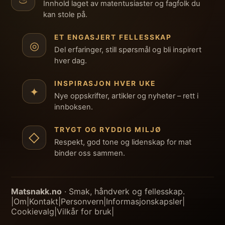
Innhold laget av matentusiaster og fagfolk du
kan stole på.
ET ENGASJERT FELLESSKAP
◎
Del erfaringer, still spørsmål og bli inspirert
hver dag.
INSPIRASJON HVER UKE
✦
Nye oppskrifter, artikler og nyheter – rett i
innboksen.
TRYGT OG RYDDIG MILJØ
◇
Respekt, god tone og lidenskap for mat
binder oss sammen.
Matsnakk.no
· Smak, håndverk og fellesskap.
|
Om
|
Kontakt
|
Personvern
|
Informasjonskapsler
|
Cookievalg
|
Vilkår for bruk
|