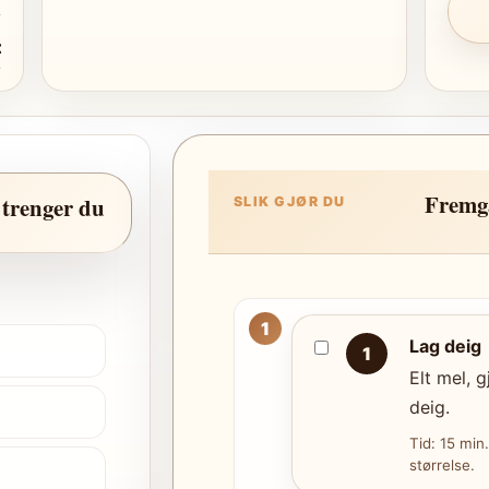
t
Fremg
 trenger du
SLIK GJØR DU
Lag deig
1
Elt mel, g
deig.
Tid: 15 min
størrelse.