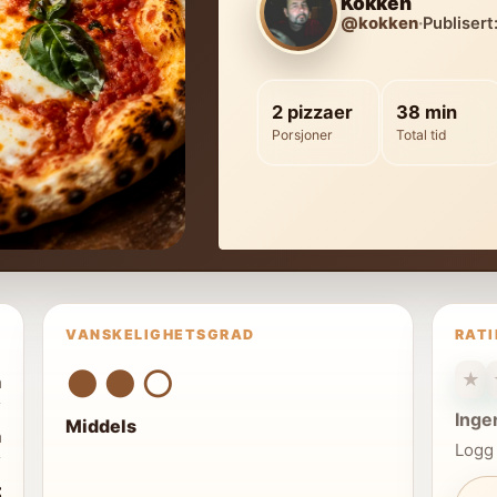
Kokken
@kokken
·
Publisert
2 pizzaer
38 min
Porsjoner
Total tid
VANSKELIGHETSGRAD
RAT
●●○
★
n
Inge
Middels
n
Logg 
t