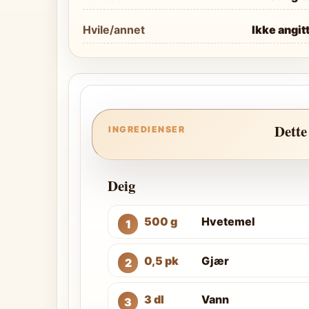
Hvile/annet
Ikke angit
Dette
INGREDIENSER
Deig
500 g
Hvetemel
0,5 pk
Gjær
3 dl
Vann