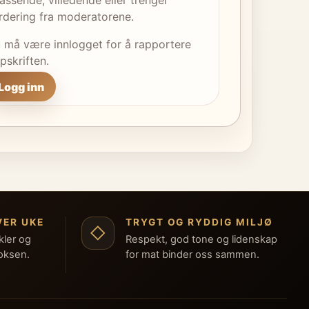
rdering fra moderatorene.
 må være innlogget for å rapportere
pskriften.
Logg inn
VER UKE
TRYGT OG RYDDIG MILJØ
◇
kler og
Respekt, god tone og lidenskap
boksen.
for mat binder oss sammen.