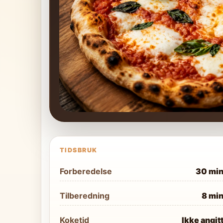
TIDSBRUK
Forberedelse
30 mi
Tilberedning
8 mi
Koketid
Ikke angit