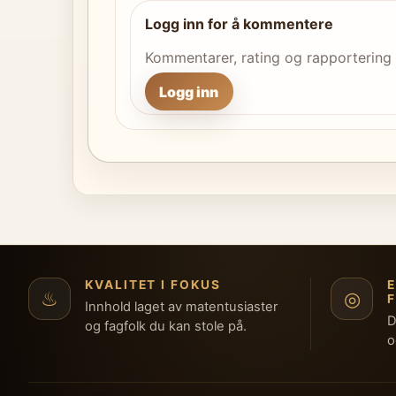
Logg inn for å kommentere
Kommentarer, rating og rapportering
Logg inn
KVALITET I FOKUS
♨
◎
Innhold laget av matentusiaster
D
og fagfolk du kan stole på.
o