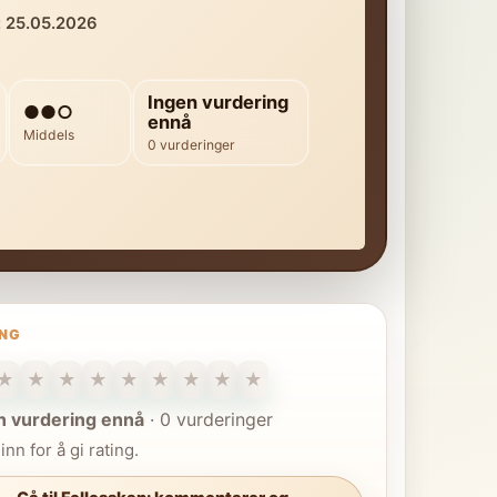
: 25.05.2026
Ingen vurdering
●●○
ennå
Middels
0 vurderinger
ING
★
★
★
★
★
★
★
★
★
n vurdering ennå
·
0 vurderinger
inn for å gi rating.