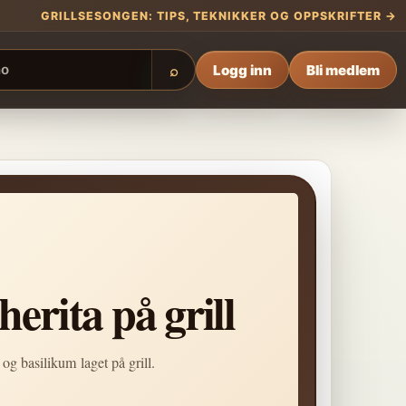
GRILLSESONGEN: TIPS, TEKNIKKER OG OPPSKRIFTER →
Logg inn
Bli medlem
⌕
erita på grill
g basilikum laget på grill.