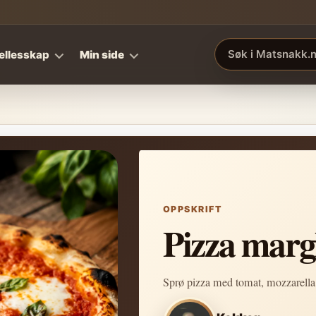
ellesskap
Min side
Søk i Matsnakk.no
OPPSKRIFT
Pizza margh
Sprø pizza med tomat, mozzarella o