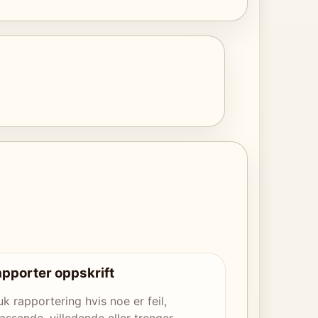
pporter oppskrift
uk rapportering hvis noe er feil,
assende, villedende eller trenger