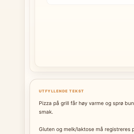
UTFYLLENDE TEKST
Pizza på grill får høy varme og sprø bunn
smak.
Gluten og melk/laktose må registreres 