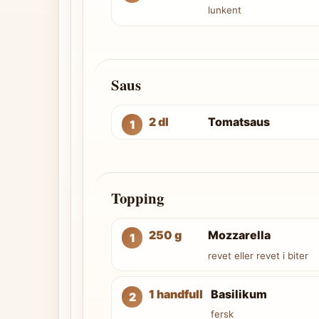
lunkent
Saus
2 dl
Tomatsaus
Topping
250 g
Mozzarella
revet eller revet i biter
1 handfull
Basilikum
fersk