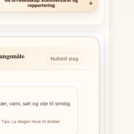
Gå til Fellesskap: kommentarer og
rapportering
angsmåte
Nullstill steg
jær, vann, salt og olje til smidig
. Tips: La deigen heve til dobbel