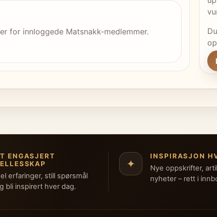
vu
Du
 er for innloggede Matsnakk-medlemmer.
op
ET ENGASJERT
INSPIRASJON H
✦
FELLESSKAP
Nye oppskrifter, arti
el erfaringer, still spørsmål
nyheter – rett i inn
g bli inspirert hver dag.