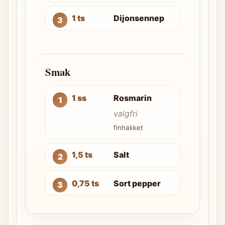
1 ts
Dijonsennep
Smak
1 ss
Rosmarin
valgfri
finhakket
1,5 ts
Salt
0,75 ts
Sort pepper