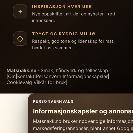
INSPIRASJON HVER UKE
✦
Nye oppskrifter, artikler og nyheter – rett i
innboksen.
TRYGT OG RYDDIG MILJØ
◇
Respekt, god tone og lidenskap for mat
binder oss sammen.
Matsnakk.no
· Smak, håndverk og fellesskap.
|
Om
|
Kontakt
|
Personvern
|
Informasjonskapsler
|
Cookievalg
|
Vilkår for bruk
|
PERSONVERNVALG
Informasjonskapsler og annons
Matsnakk.no bruker nødvendige informasjonsk
markedsføring/annonser, blant annet Googl