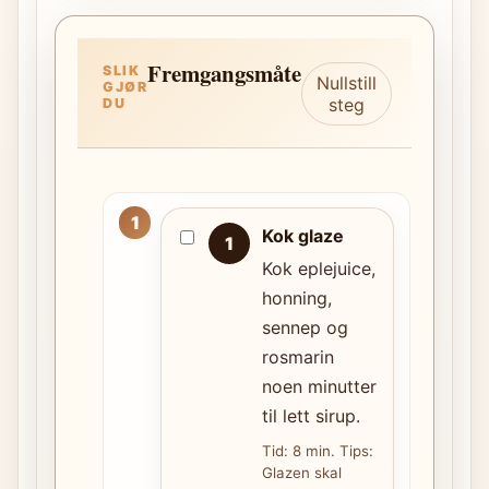
Fremgangsmåte
SLIK
Nullstill
GJØR
steg
DU
Kok glaze
1
Kok eplejuice,
honning,
sennep og
rosmarin
noen minutter
til lett sirup.
Tid: 8 min. Tips:
Glazen skal