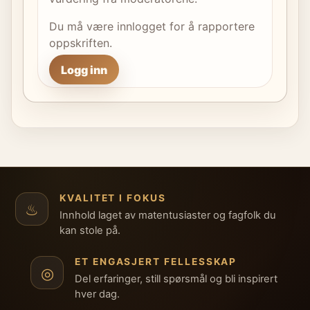
Du må være innlogget for å rapportere
oppskriften.
Logg inn
KVALITET I FOKUS
♨
Innhold laget av matentusiaster og fagfolk du
kan stole på.
ET ENGASJERT FELLESSKAP
◎
Del erfaringer, still spørsmål og bli inspirert
hver dag.