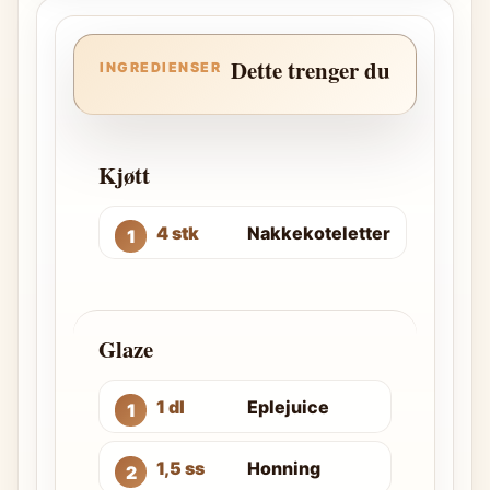
Dette trenger du
INGREDIENSER
Kjøtt
4 stk
Nakkekoteletter
Glaze
1 dl
Eplejuice
1,5 ss
Honning