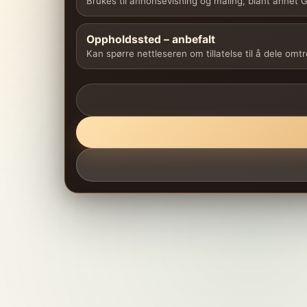
Brukes til annonsevisning og måling, blant annet
Oppholdssted – anbefalt
Kan spørre nettleseren om tillatelse til å dele omt