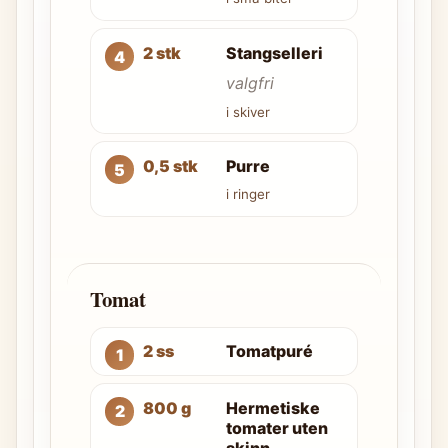
2 stk
Stangselleri
valgfri
i skiver
0,5 stk
Purre
i ringer
Tomat
2 ss
Tomatpuré
800 g
Hermetiske
tomater uten
skinn