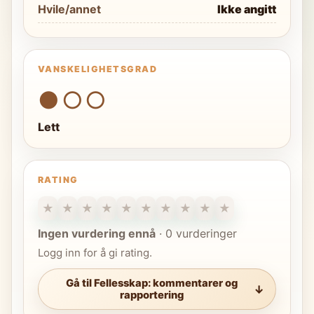
Hvile/annet
Ikke angitt
VANSKELIGHETSGRAD
●○○
Lett
RATING
★
★
★
★
★
★
★
★
★
★
Ingen vurdering ennå
·
0 vurderinger
Logg inn for å gi rating.
Gå til Fellesskap: kommentarer og
rapportering