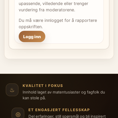
upassende, villedende eller trenger
vurdering fra moderatorene.
Du må være innlogget for å rapportere
oppskriften.
Logg inn
KVALITET I FOKUS
♨
Innhold laget av matentusiaster og fagfolk du
kan stole på.
ET ENGASJERT FELLESSKAP
◎
Del erfaringer, still spørsmål og bli inspirert