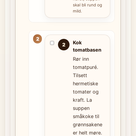
skal bli rund og
mild.
Kok
2
tomatbasen
Rør inn
tomatpuré.
Tilsett
hermetiske
tomater og
kraft. La
suppen
småkoke til
grønnsakene
er helt møre.