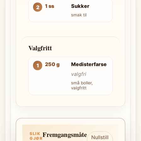
1 ss
Sukker
smak til
Valgfritt
250 g
Medisterfarse
valgfri
små boller,
valgfritt
Fremgangsmåte
SLIK
Nullstill
GJØR