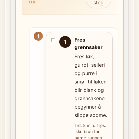
steg
DU
Fres
1
grønnsaker
Fres løk,
gulrot, selleri
og purre i
smør til løken
blir blank og
grønnsakene
begynner å
slippe sødme.
Tid: 8 min. Tips:
Ikke brun for
hardt; suppen