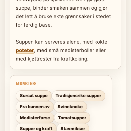
suppe, binder smaken sammen og gjør
det lett å bruke ekte grønnsaker i stedet
for ferdig base.
Suppen kan serveres alene, med kokte
poteter
, med små medisterboller eller
med kjøttrester fra kraftkoking.
MERKING
Sursøt suppe
Tradisjonsrike supper
Fra bunnen av
Svineknoke
Medisterfarse
Tomatsupper
Supper og kraft
Stavmikser