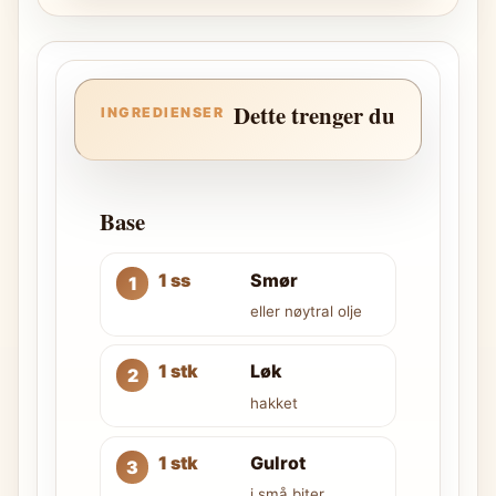
Dette trenger du
INGREDIENSER
Base
1 ss
Smør
eller nøytral olje
1 stk
Løk
hakket
1 stk
Gulrot
i små biter