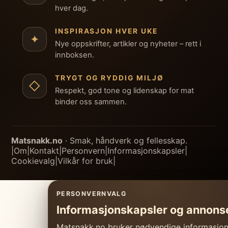
hver dag.
INSPIRASJON HVER UKE
✦
Nye oppskrifter, artikler og nyheter – rett i
innboksen.
TRYGT OG RYDDIG MILJØ
◇
Respekt, god tone og lidenskap for mat
binder oss sammen.
Matsnakk.no
· Smak, håndverk og fellesskap.
|
Om
|
Kontakt
|
Personvern
|
Informasjonskapsler
|
Cookievalg
|
Vilkår for bruk
|
PERSONVERNVALG
Informasjonskapsler og annons
Matsnakk.no bruker nødvendige informasjonsk