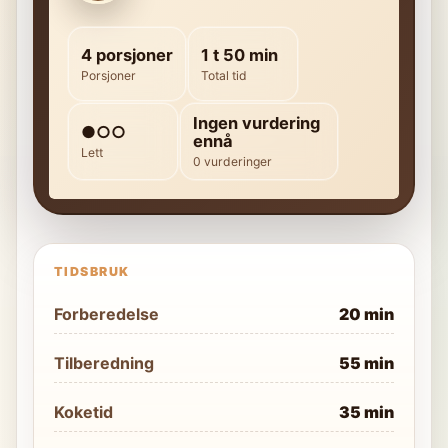
4 porsjoner
1 t 50 min
Porsjoner
Total tid
Ingen vurdering
●○○
ennå
Lett
0 vurderinger
TIDSBRUK
Forberedelse
20 min
Tilberedning
55 min
Koketid
35 min