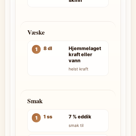
Væske
8 dl
Hjemmelaget
kraft eller
vann
helst kraft
Smak
1 ss
7 % eddik
smak til