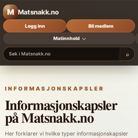
M
Matsnakk.no
Logg inn
Bli medlem
Matinnhold
⌕
Søk i Matsnakk.no
INFORMASJONSKAPSLER
Informasjonskapsler
på Matsnakk.no
Her forklarer vi hvilke typer informasjonskapsler