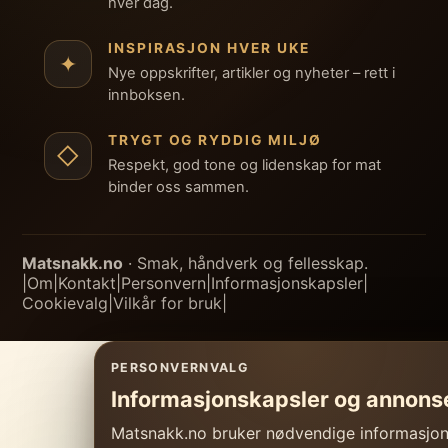
hver dag.
INSPIRASJON HVER UKE
✦
Nye oppskrifter, artikler og nyheter – rett i
innboksen.
TRYGT OG RYDDIG MILJØ
◇
Respekt, god tone og lidenskap for mat
binder oss sammen.
Matsnakk.no
· Smak, håndverk og fellesskap.
|
Om
|
Kontakt
|
Personvern
|
Informasjonskapsler
|
Cookievalg
|
Vilkår for bruk
|
PERSONVERNVALG
Informasjonskapsler og annons
Matsnakk.no bruker nødvendige informasjonsk