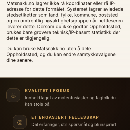
Matsnakk.no lagrer ikke rå koordinater eller rå IP-
adresse for dette formålet. Systemet lagrer avledede
stedsetiketter som land, fylke, kommune, poststed
og en omtrentlig nøyaktighetsgruppe når nettleseren
leverer dette. Dersom du ikke godtar Oppholdssted,
brukes bare grovere teknisk/IP-basert statistikk der
dette er tilgjengelig.
Du kan bruke Matsnakk.no uten å dele
Oppholdssted, og du kan endre samtykkevalgene
dine senere.
KVALITET I FOKUS
♨
Innhold laget av matentusiaster og fagfolk du
kan stole på.
ET ENGASJERT FELLESSKAP
◎
Del erfaringer, still spørsmål og bli inspirert