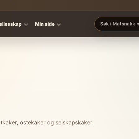
ellesskap
Min side
Søk i Matsnakk.no
øtkaker, ostekaker og selskapskaker.