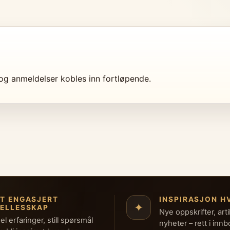
r og anmeldelser kobles inn fortløpende.
ET ENGASJERT
INSPIRASJON H
✦
FELLESSKAP
Nye oppskrifter, arti
el erfaringer, still spørsmål
nyheter – rett i inn