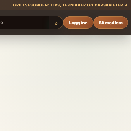
GRILLSESONGEN: TIPS, TEKNIKKER OG OPPSKRIFTER →
Logg inn
Bli medlem
⌕