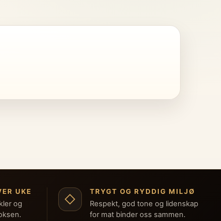
VER UKE
TRYGT OG RYDDIG MILJØ
◇
kler og
Respekt, god tone og lidenskap
boksen.
for mat binder oss sammen.