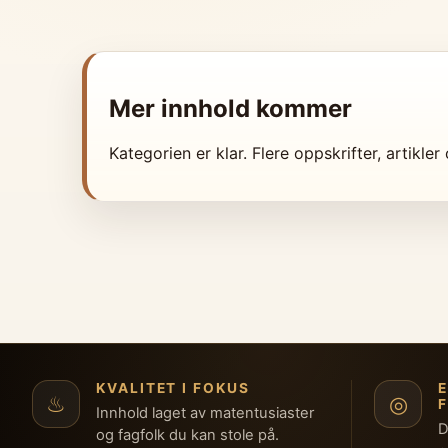
Mer innhold kommer
Kategorien er klar. Flere oppskrifter, artikle
KVALITET I FOKUS
♨
◎
Innhold laget av matentusiaster
D
og fagfolk du kan stole på.